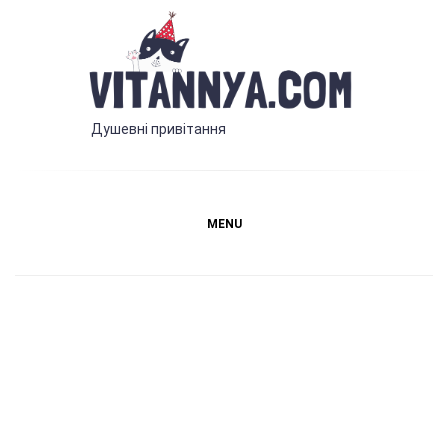
Skip
to
content
Vitannya.com
Душевні привітання
MENU