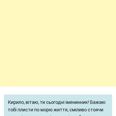
Кирило, вітаю, ти сьогодні іменинник! Бажаю
тобі плисти по морю життя, сміливо стоячи