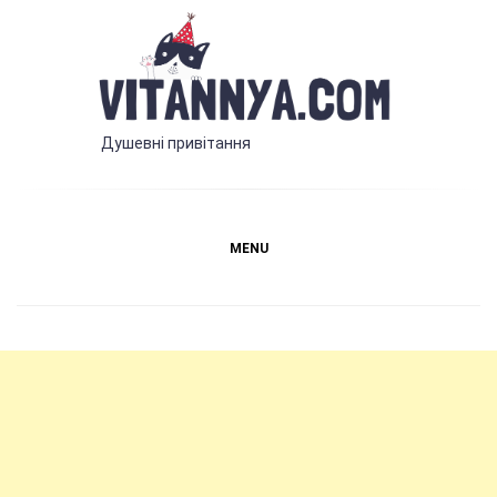
Skip
to
content
Vitannya.com
Душевні привітання
MENU