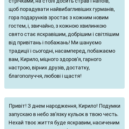
стрічками, на столі досить страв і напоїв,
щоб порадувати найвибагливіших гурманів,
гора подарунків зростає з кожним новим
гостем, і, звичайно, з кожною хвилинкою
свято стає яскравішим, добрішим і світлішим
від привітань і побажань! Ми шануємо
традиції і сьогодні, насамперед, побажаємо
вам, Кирило, міцного здоров’я, гарного
настрою, вірних друзів, достатку,
благополуччя, любові і щастя!
Привіт! З днем народження, Кирило! Подумки
запускаю в небо зв’язку кульок в твою честь.
Нехай твоє життя буде яскравим, насиченим