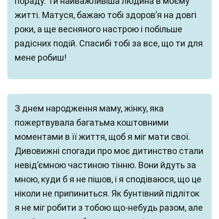
пораду. Ти найважливіша людина в моєму
житті. Матуся, бажаю тобі здоров’я на довгі
роки, а ще весняного настрою і побільше
радісних подій. Спасибі тобі за все, що ти для
мене робиш!
З днем народження маму, жінку, яка
пожертвувала багатьма коштовними
моментами в її життя, щоб я міг мати свої.
Дивовижні спогади про моє дитинство стали
невід’ємною частиною тінню. Вони йдуть за
мною, куди б я не пішов, і я сподіваюся, що це
ніколи не припиниться. Як бунтівний підліток
я не міг робити з тобою що-небудь разом, але