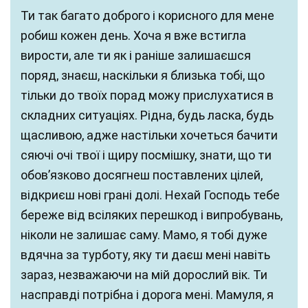
Ти так багато доброго і корисного для мене
робиш кожен день. Хоча я вже встигла
вирости, але ти як і раніше залишаєшся
поряд, знаєш, наскільки я близька тобі, що
тільки до твоїх порад можу прислухатися в
складних ситуаціях. Рідна, будь ласка, будь
щасливою, адже настільки хочеться бачити
сяючі очі твої і щиру посмішку, знати, що ти
обов’язково досягнеш поставлених цілей,
відкриєш нові грані долі. Нехай Господь тебе
береже від всіляких перешкод і випробувань,
ніколи не залишає саму. Мамо, я тобі дуже
вдячна за турботу, яку ти даєш мені навіть
зараз, незважаючи на мій дорослий вік. Ти
насправді потрібна і дорога мені. Мамуля, я