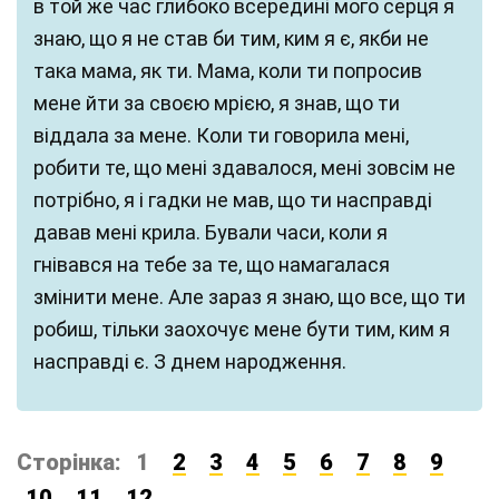
в той же час глибоко всередині мого серця я
знаю, що я не став би тим, ким я є, якби не
така мама, як ти. Мама, коли ти попросив
мене йти за своєю мрією, я знав, що ти
віддала за мене. Коли ти говорила мені,
робити те, що мені здавалося, мені зовсім не
потрібно, я і гадки не мав, що ти насправді
давав мені крила. Бували часи, коли я
гнівався на тебе за те, що намагалася
змінити мене. Але зараз я знаю, що все, що ти
робиш, тільки заохочує мене бути тим, ким я
насправді є. З днем народження.
Сторінка:
1
2
3
4
5
6
7
8
9
10
11
12