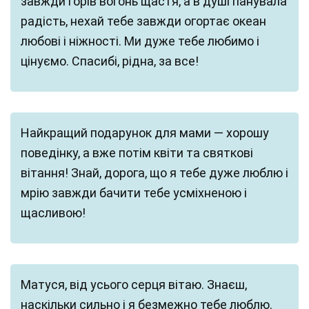
завжди горів вогонь щастя, а в душі панувала
радість, нехай тебе завжди огортає океан
любові і ніжності. Ми дуже тебе любимо і
цінуємо. Спасибі, рідна, за все!
Найкращий подарунок для мами — хорошу
поведінку, а вже потім квіти та святкові
вітання! Знай, дорога, що я тебе дуже люблю і
мрію завжди бачити тебе усміхненою і
щасливою!
Матуся, від усього серця вітаю. Знаєш,
наскільки сильно і я безмежно тебе люблю.