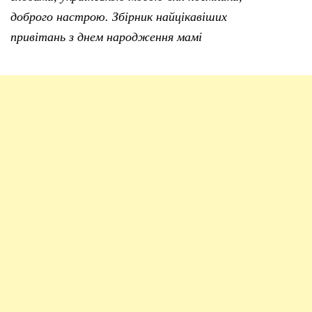
доброго настрою. Збірник найцікавіших
привітань з днем народження мамі