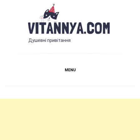
Skip
to
content
Vitannya.com
Душевні привітання
MENU