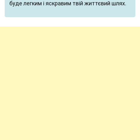
буде легким і яскравим твій життєвий шлях.