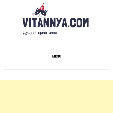
Skip
to
content
Vitannya.com
Душевні привітання
MENU