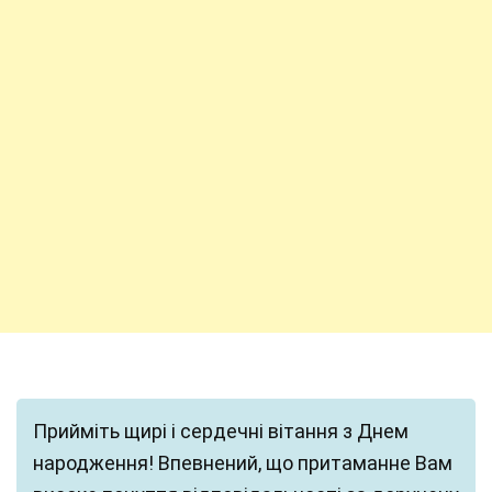
Прийміть щирі і сердечні вітання з Днем
народження! Впевнений, що притаманне Вам