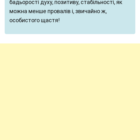
бадьорості духу, позитиву, стабільності, як
можна менше провалів і, звичайно ж,
особистого щастя!