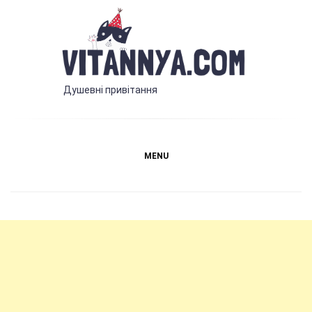
Skip
to
content
Vitannya.com
Душевні привітання
MENU