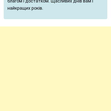
благом і достатком. Щасливих днів вам і
найкращих років.