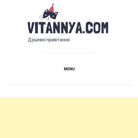
Skip
to
content
Vitannya.com
Душевні привітання
MENU