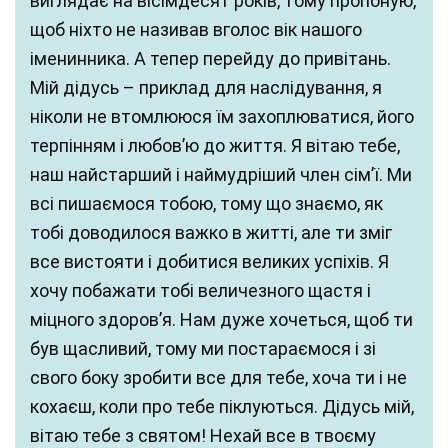
виглядає на вісімдесят років, тому пропоную,
щоб ніхто не називав вголос вік нашого
іменинника. А тепер перейду до привітань.
Мій дідусь – приклад для наслідування, я
ніколи не втомлююся їм захоплюватися, його
терпінням і любов’ю до життя. Я вітаю тебе,
наш найстарший і наймудріший член сім’ї. Ми
всі пишаємося тобою, тому що знаємо, як
тобі доводилося важко в житті, але ти зміг
все вистояти і добитися великих успіхів. Я
хочу побажати тобі величезного щастя і
міцного здоров’я. Нам дуже хочеться, щоб ти
був щасливий, тому ми постараємося і зі
свого боку зробити все для тебе, хоча ти і не
кохаєш, коли про тебе піклуються. Дідусь мій,
вітаю тебе з святом! Нехай все в твоєму