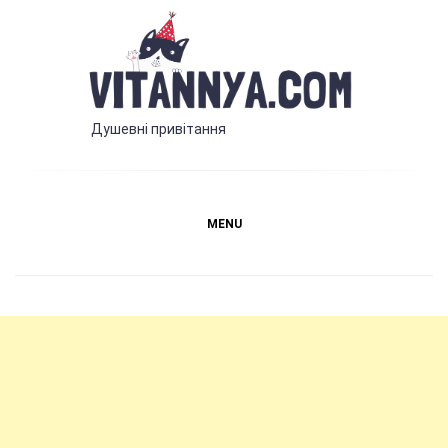
Skip
to
content
Vitannya.com
Душевні привітання
MENU